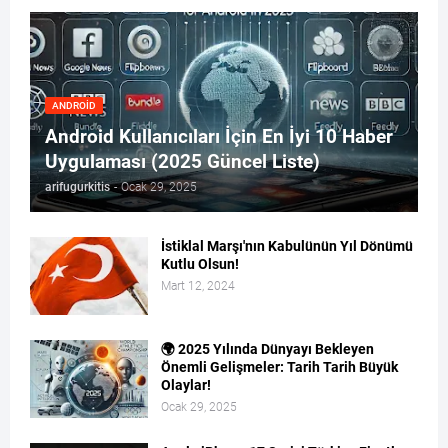
ANDROID
Android Kullanıcıları İçin En İyi 10 Haber
Uygulaması (2025 Güncel Liste)
arifugurkitis
-
Ocak 29, 2025
İstiklal Marşı'nın Kabulünün Yıl Dönümü
Kutlu Olsun!
Mart 12, 2024
🌍 2025 Yılında Dünyayı Bekleyen
Önemli Gelişmeler: Tarih Tarih Büyük
Olaylar!
Ocak 29, 2025