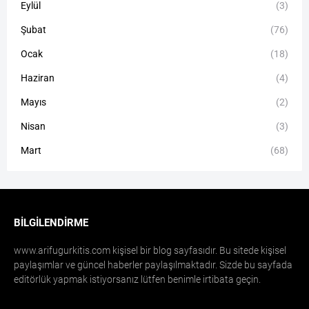
Eylül
(3)
Şubat
(76)
Ocak
(18)
Haziran
(4)
Mayıs
(2)
Nisan
(3)
Mart
(68)
BILGILENDIRME
www.arifugurkitis.com kişisel bir blog sayfasıdır. Bu sitede kişisel
paylaşımlar ve güncel haberler paylaşılmaktadır. Sizde bu sayfada
editörlük yapmak istiyorsanız lütfen benimle irtibata geçin.