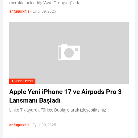
merakla beklediği “Awe-Dropping” etk…
arifugurkitis
-
Eylül 09, 2025
AIRPODS PRO 3
Apple Yeni iPhone 17 ve Airpods Pro 3
Lansmanı Başladı
Linke Tıklayarak Türkçe Dublaj olarak izleyebilirsiniz
…
arifugurkitis
-
Eylül 09, 2025