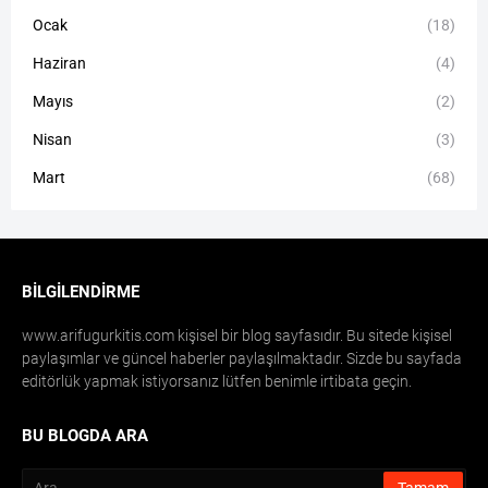
Ocak
(18)
Haziran
(4)
Mayıs
(2)
Nisan
(3)
Mart
(68)
BILGILENDIRME
www.arifugurkitis.com kişisel bir blog sayfasıdır. Bu sitede kişisel
paylaşımlar ve güncel haberler paylaşılmaktadır. Sizde bu sayfada
editörlük yapmak istiyorsanız lütfen benimle irtibata geçin.
BU BLOGDA ARA