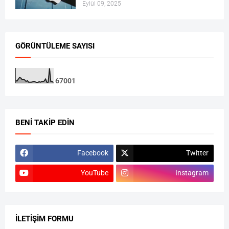
Eylül 09, 2025
GÖRÜNTÜLEME SAYISI
6
7
0
0
1
BENI TAKIP EDIN
Facebook
Twitter
YouTube
Instagram
İLETIŞIM FORMU