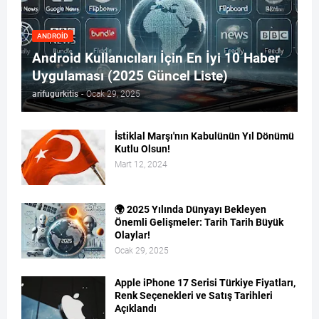
ANDROID
Android Kullanıcıları İçin En İyi 10 Haber
Uygulaması (2025 Güncel Liste)
arifugurkitis
-
Ocak 29, 2025
İstiklal Marşı'nın Kabulünün Yıl Dönümü
Kutlu Olsun!
Mart 12, 2024
🌍 2025 Yılında Dünyayı Bekleyen
Önemli Gelişmeler: Tarih Tarih Büyük
Olaylar!
Ocak 29, 2025
Apple iPhone 17 Serisi Türkiye Fiyatları,
Renk Seçenekleri ve Satış Tarihleri
Açıklandı