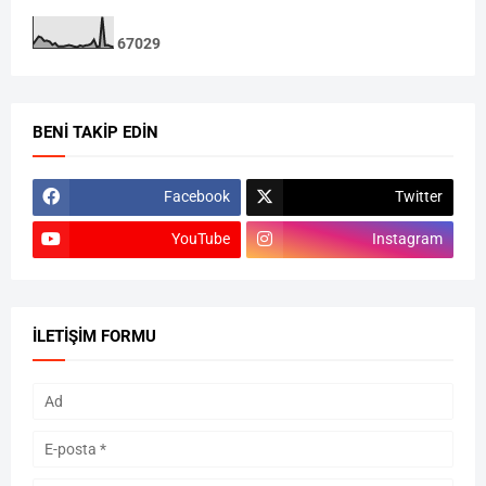
6
7
0
2
9
BENI TAKIP EDIN
Facebook
Twitter
YouTube
Instagram
İLETIŞIM FORMU