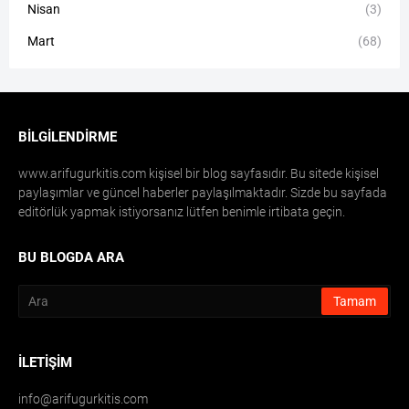
Nisan
(3)
Mart
(68)
BILGILENDIRME
www.arifugurkitis.com kişisel bir blog sayfasıdır. Bu sitede kişisel
paylaşımlar ve güncel haberler paylaşılmaktadır. Sizde bu sayfada
editörlük yapmak istiyorsanız lütfen benimle irtibata geçin.
BU BLOGDA ARA
İLETIŞIM
info@arifugurkitis.com