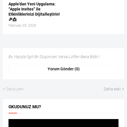
Apple’dan Yeni Uygulama:
“Apple Invites” ile
Etkinliklerinizi Dijitalleştirin!
🎉📩
February 05, 2025
Bu Yazıyla İlgili Bir Düşüncen Varsa Lütfen Bana Bildir !
Yorum Gönder (0)
Daha yeni
Daha eski
OKUDUNUZ MU?