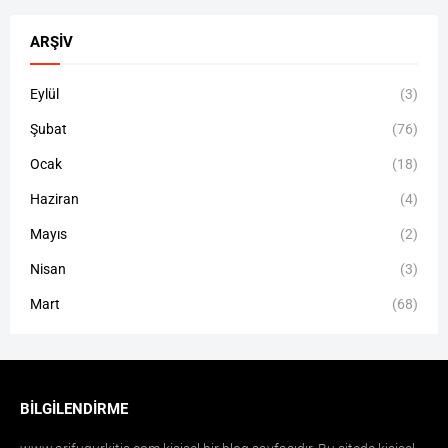
ARŞIV
Eylül
(3)
Şubat
(76)
Ocak
(18)
Haziran
(4)
Mayıs
(2)
Nisan
(3)
Mart
(68)
BILGILENDIRME