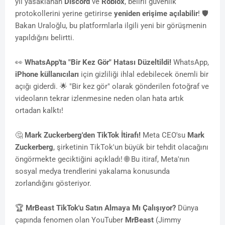
yıl yasaklanan
Discord
ve
Roblox
, belirli güvenlik
protokollerini yerine getirirse
yeniden erişime açılabilir
! 🛡️
Bakan Uraloğlu, bu platformlarla ilgili yeni bir görüşmenin
yapıldığını belirtti.
👀
WhatsApp'ta "Bir Kez Gör" Hatası Düzeltildi!
WhatsApp,
iPhone küllanıcıları
için gizliliği ihlal edebilecek önemli bir
açığı giderdi. 🌟 "Bir kez gör" olarak gönderilen fotoğraf ve
videoların tekrar izlenmesine neden olan hata artık
ortadan kalktı!
🤔
Mark Zuckerberg'den TikTok İtirafı!
Meta CEO'su
Mark
Zuckerberg
, şirketinin TikTok'un büyük bir tehdit olacağını
öngörmekte geciktiğini açıkladı! 🌐 Bu itiraf, Meta'nın
sosyal medya trendlerini yakalama konusunda
zorlandığını gösteriyor.
🏆
MrBeast TikTok'u Satın Almaya Mı Çalışıyor?
Dünya
çapında fenomen olan YouTuber
MrBeast
(Jimmy