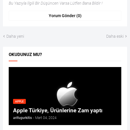
Bu Yazıyla İlgili Bir Düşüncen Varsa Lütfen Bana Bildir !
Yorum Gönder (0)
Daha yeni
Daha eski
OKUDUNUZ MU?
APPLE
Apple Türkiye, Ürünlerine Zam yaptı
arifugurkitis
-
Mart 04, 2024