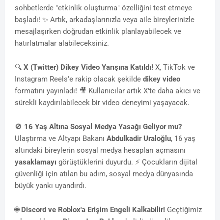
sohbetlerde "etkinlik oluşturma" özelliğini test etmeye
başladı! ✨ Artık, arkadaşlarınızla veya aile bireylerinizle
mesajlaşırken doğrudan etkinlik planlayabilecek ve
hatırlatmalar alabileceksiniz.
🔍
X (Twitter) Dikey Video Yarışına Katıldı!
X, TikTok ve
Instagram Reels'e rakip olacak şekilde
dikey video
formatını yayınladı! 🎥 Kullanıcılar artık X'te daha akıcı ve
sürekli kaydırılabilecek bir video deneyimi yaşayacak.
🚫
16 Yaş Altına Sosyal Medya Yasağı Geliyor mu?
Ulaştırma ve Altyapı Bakanı
Abdulkadir Uraloğlu
, 16 yaş
altındaki bireylerin sosyal medya hesapları açmasını
yasaklamayı
görüştüklerini duyurdu. ⚡ Çocukların dijital
güvenliği için atılan bu adım, sosyal medya dünyasında
büyük yankı uyandırdı.
🌐
Discord ve Roblox'a Erişim Engeli Kalkabilir!
Geçtiğimiz