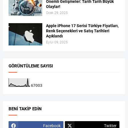
Önemli Gelişmeler: Tarih Tarih Büyük
Olaylar!
Ocak 29, 2025
Apple iPhone 17 Serisi Türkiye Fiyatları,
Renk Seçenekleri ve Satış Tarihleri
Açıklandı
Eylül 09, 2025
GÖRÜNTÜLEME SAYISI
6
7
0
0
3
BENI TAKIP EDIN
Facebook
Twitter