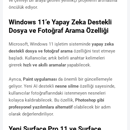
ve çevreyi bir araya getiren yenilikçi projelerin artmasına
öncülük ediyor.
Windows 11’e Yapay Zeka Destekli
Dosya ve Fotoğraf Arama Özelliği
Microsoft, Windows 11 işletim sisteminde
yapay zeka
destekli dosya ve fotoğraf arama
özelliğini test etmeye
başladı. Kullanıcılar, artık belirli anahtar kelimeleri
girerek
hızlı ve akıllı aramalar
yapabilecek.
Ayrıca,
Paint uygulaması
da önemli bir güncellemeyle
geliyor. Yeni AI destekli
nesne silme
özelliği sayesinde,
kullanıcılar fotoğraflarındaki istenmeyen nesneleri
kolayca kaldırabilecek. Bu özellik,
Photoshop gibi
profesyonel yazılımlara alternatif
olabilecek bir adım
olarak değerlendiriliyor.
Yeni Surface Pro 11 ve Surface