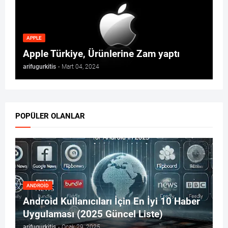
APPLE
Apple Türkiye, Ürünlerine Zam yaptı
arifugurkitis
-
Mart 04, 2024
POPÜLER OLANLAR
ANDROID
Android Kullanıcıları İçin En İyi 10 Haber
Uygulaması (2025 Güncel Liste)
arifugurkitis
-
Ocak 29, 2025