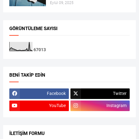
Eylül 09, 2025
GÖRÜNTÜLEME SAYISI
6
7
0
1
3
BENI TAKIP EDIN
Facebook
Twitter
YouTube
Instagram
İLETIŞIM FORMU