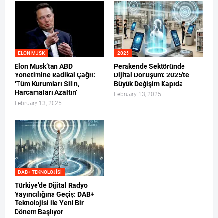
ELON MUSK
2025
Elon Musk’tan ABD
Perakende Sektöründe
Yönetimine Radikal Çağrı:
Dijital Dönüşüm: 2025'te
‘Tüm Kurumları Silin,
Büyük Değişim Kapıda
Harcamaları Azaltın’
February 13, 2025
February 13, 2025
DAB+ TEKNOLOJISI
Türkiye’de Dijital Radyo
Yayıncılığına Geçiş: DAB+
Teknolojisi ile Yeni Bir
Dönem Başlıyor