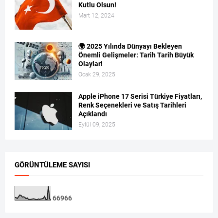
Kutlu Olsun!
Mart 12, 2024
🌍 2025 Yılında Dünyayı Bekleyen
Önemli Gelişmeler: Tarih Tarih Büyük
Olaylar!
Ocak 29, 2025
Apple iPhone 17 Serisi Türkiye Fiyatları,
Renk Seçenekleri ve Satış Tarihleri
Açıklandı
Eylül 09, 2025
GÖRÜNTÜLEME SAYISI
6
6
9
6
6