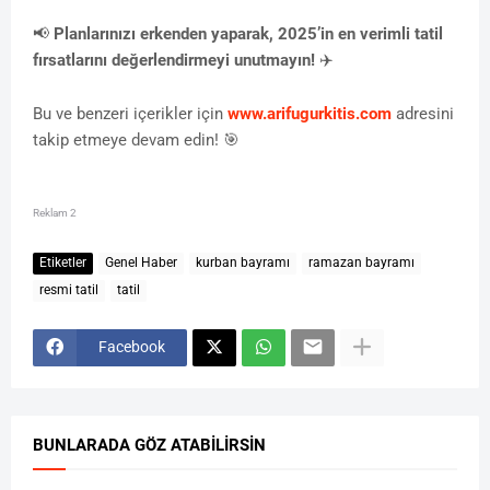
📢
Planlarınızı erkenden yaparak, 2025’in en verimli tatil
fırsatlarını değerlendirmeyi unutmayın!
✈️
Bu ve benzeri içerikler için
www.arifugurkitis.com
adresini
takip etmeye devam edin! 🎯
Reklam 2
Etiketler
Genel Haber
kurban bayramı
ramazan bayramı
resmi tatil
tatil
Facebook
BUNLARADA GÖZ ATABILIRSIN