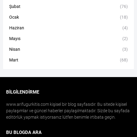
Şubat
(76)
Ocak
(18)
Haziran
(4)
Mayıs
(2)
Nisan
(3)
Mart
(68)
BILGILENDIRME
www.arifugurkitis.com kişisel bir blog sayfasıdır. Bu sitede kişisel
paylaşımlar ve güncel haberler paylaşılmaktadır. Sizde bu sayfada
editörlük yapmak istiyorsanız lütfen benimle irtibata geçin.
BU BLOGDA ARA