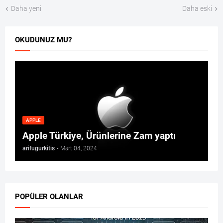
Daha yeni
Daha eski
OKUDUNUZ MU?
APPLE
Apple Türkiye, Ürünlerine Zam yaptı
arifugurkitis
-
Mart 04, 2024
POPÜLER OLANLAR