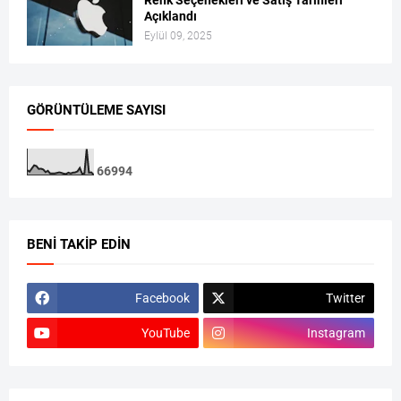
Renk Seçenekleri ve Satış Tarihleri
Açıklandı
Eylül 09, 2025
GÖRÜNTÜLEME SAYISI
6
6
9
9
4
BENI TAKIP EDIN
Facebook
Twitter
YouTube
Instagram