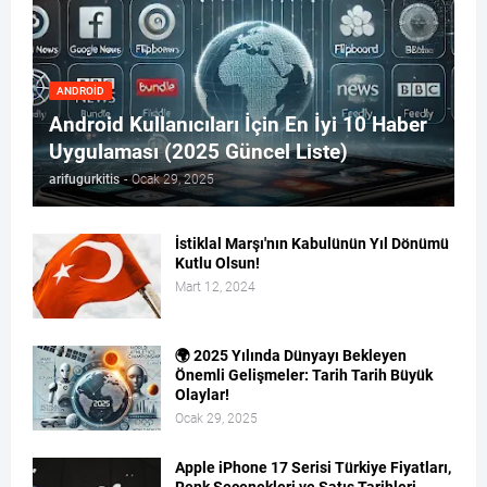
ANDROID
Android Kullanıcıları İçin En İyi 10 Haber
Uygulaması (2025 Güncel Liste)
arifugurkitis
-
Ocak 29, 2025
İstiklal Marşı'nın Kabulünün Yıl Dönümü
Kutlu Olsun!
Mart 12, 2024
🌍 2025 Yılında Dünyayı Bekleyen
Önemli Gelişmeler: Tarih Tarih Büyük
Olaylar!
Ocak 29, 2025
Apple iPhone 17 Serisi Türkiye Fiyatları,