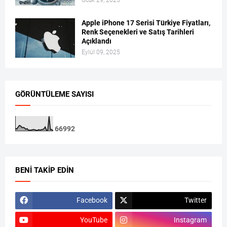
Apple iPhone 17 Serisi Türkiye Fiyatları,
Renk Seçenekleri ve Satış Tarihleri
Açıklandı
Eylül 09, 2025
GÖRÜNTÜLEME SAYISI
6
6
9
9
2
BENI TAKIP EDIN
Facebook
Twitter
YouTube
Instagram