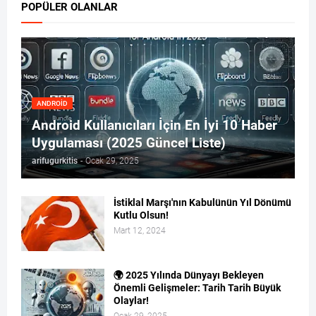
POPÜLER OLANLAR
ANDROID
Android Kullanıcıları İçin En İyi 10 Haber
Uygulaması (2025 Güncel Liste)
arifugurkitis
-
Ocak 29, 2025
İstiklal Marşı'nın Kabulünün Yıl Dönümü
Kutlu Olsun!
Mart 12, 2024
🌍 2025 Yılında Dünyayı Bekleyen
Önemli Gelişmeler: Tarih Tarih Büyük
Olaylar!
Ocak 29, 2025