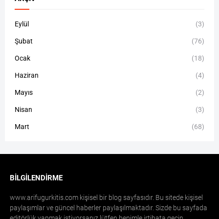
Eylül
(3)
Şubat
(76)
Ocak
(18)
Haziran
(4)
Mayıs
(2)
Nisan
(3)
Mart
(68)
BILGILENDIRME
www.arifugurkitis.com kişisel bir blog sayfasıdır. Bu sitede kişisel
paylaşımlar ve güncel haberler paylaşılmaktadır. Sizde bu sayfada
editörlük yapmak istiyorsanız lütfen benimle irtibata geçin.