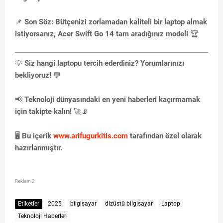
📌
Son Söz:
Bütçenizi zorlamadan kaliteli bir laptop almak
istiyorsanız, Acer Swift Go 14 tam aradığınız model!
🏆
💡
Siz hangi laptopu tercih ederdiniz? Yorumlarınızı
bekliyoruz!
💬
📢
Teknoloji dünyasındaki en yeni haberleri kaçırmamak
için takipte kalın!
🚀📡
🖥
Bu içerik
www.arifugurkitis.com
tarafından özel olarak
hazırlanmıştır.
Reklam 2
Etiketler
2025
bilgisayar
dizüstü bilgisayar
Laptop
Teknoloji Haberleri