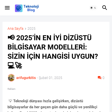
Ana Sayfa
2025
📢 2025’İN EN İYİ DİZÜSTÜ
BİLGİSAYAR MODELLERİ:
SİZİN İÇİN HANGİSİ UYGUN?
💻🚀
arifugurkitis
-
Şubat 01, 2025
0
Reklam
💡
Teknoloji dünyası hızla gelişirken, dizüstü
bilgisayarlar da her geçen gün daha güçlü ve yenilikçi