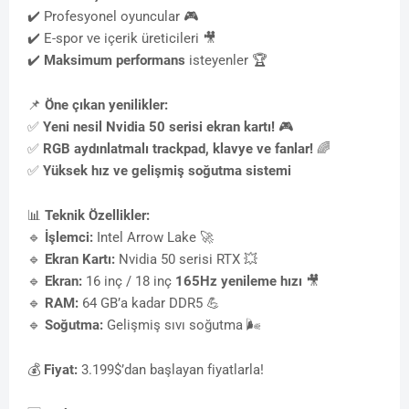
✔️ Profesyonel oyuncular 🎮
✔️ E-spor ve içerik üreticileri 🎥
✔️
Maksimum performans
isteyenler 🏆
📌
Öne çıkan yenilikler:
✅
Yeni nesil Nvidia 50 serisi ekran kartı!
🎮
✅
RGB aydınlatmalı trackpad, klavye ve fanlar!
🌈
✅
Yüksek hız ve gelişmiş soğutma sistemi
📊
Teknik Özellikler:
🔹
İşlemci:
Intel Arrow Lake 🚀
🔹
Ekran Kartı:
Nvidia 50 serisi RTX 💥
🔹
Ekran:
16 inç / 18 inç
165Hz yenileme hızı
🎥
🔹
RAM:
64 GB’a kadar DDR5 💪
🔹
Soğutma:
Gelişmiş sıvı soğutma 🌬
💰
Fiyat:
3.199$’dan başlayan fiyatlarla!