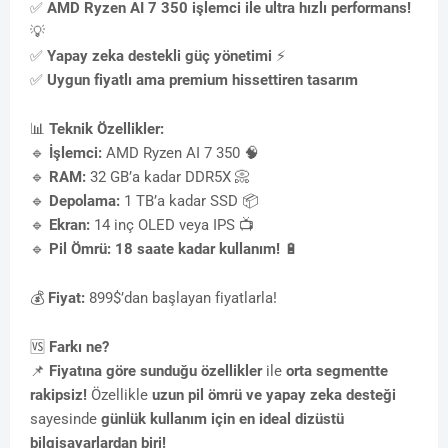
✅
AMD Ryzen AI 7 350 işlemci ile ultra hızlı performans!
💡
✅
Yapay zeka destekli güç yönetimi
⚡
✅
Uygun fiyatlı ama premium hissettiren tasarım
📊
Teknik Özellikler:
🔹
İşlemci:
AMD Ryzen AI 7 350 🧠
🔹
RAM:
32 GB’a kadar DDR5X 📀
🔹
Depolama:
1 TB’a kadar SSD 📦
🔹
Ekran:
14 inç OLED veya IPS 📺
🔹
Pil Ömrü:
18 saate kadar kullanım!
🔋
💰
Fiyat:
899$’dan başlayan fiyatlarla!
🆚
Farkı ne?
📌
Fiyatına göre sunduğu özellikler
ile
orta segmentte
rakipsiz!
Özellikle
uzun pil ömrü ve yapay zeka desteği
sayesinde
günlük kullanım için en ideal dizüstü
bilgisayarlardan biri!