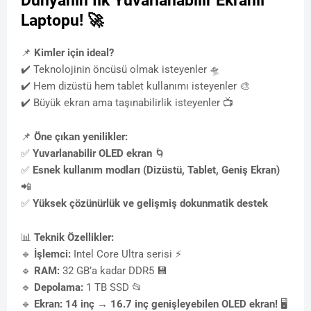
Dünyanın İlk Yuvarlanabilir Ekranlı
Laptopu!
🚀
📌
Kimler için ideal?
✔️ Teknolojinin öncüsü olmak isteyenler 🛸
✔️ Hem dizüstü hem tablet kullanımı isteyenler 🎨
✔️ Büyük ekran ama taşınabilirlik isteyenler 📺
📌
Öne çıkan yenilikler:
✅
Yuvarlanabilir OLED ekran
🌀
✅
Esnek kullanım modları (Dizüstü, Tablet, Geniş Ekran)
📲
✅
Yüksek çözünürlük ve gelişmiş dokunmatik destek
📊
Teknik Özellikler:
🔹
İşlemci:
Intel Core Ultra serisi ⚡
🔹
RAM:
32 GB’a kadar DDR5 💾
🔹
Depolama:
1 TB SSD 📂
🔹
Ekran:
14 inç → 16.7 inç genişleyebilen OLED ekran!
🖥