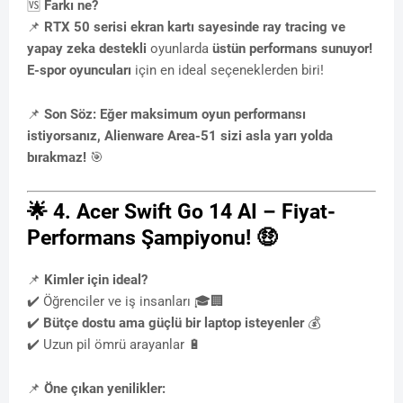
🆚
Farkı ne?
📌
RTX 50 serisi ekran kartı sayesinde
ray tracing ve
yapay zeka destekli
oyunlarda
üstün performans sunuyor!
E-spor oyuncuları
için en ideal seçeneklerden biri!
📌
Son Söz:
Eğer maksimum oyun performansı
istiyorsanız, Alienware Area-51 sizi asla yarı yolda
bırakmaz!
🎯
🌟
4. Acer Swift Go 14 AI – Fiyat-
Performans Şampiyonu!
🤑
📌
Kimler için ideal?
✔️ Öğrenciler ve iş insanları 🎓🏢
✔️
Bütçe dostu ama güçlü bir laptop isteyenler
💰
✔️ Uzun pil ömrü arayanlar 🔋
📌
Öne çıkan yenilikler: