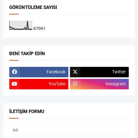
GÖRÜNTÜLEME SAYISI
6
7
0
6
1
BENI TAKIP EDIN
Facebook
Twitter
YouTube
Instagram
İLETIŞIM FORMU