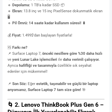
🔹
Depolama:
1 TB’a kadar SSD 📦
🔹
Ekran:
13.8 inç ve 15 inç PixelSense dokunmatik ekran
🖥
🔹
Pil Ömrü:
14 saate kadar kullanım süresi!
🔋
💰
Fiyat:
1.499$’dan başlayan fiyatlarla!
🆚
Farkı ne?
📌 Surface Laptop 7,
önceki nesillere göre %30 daha hızlı
ve
yeni Lunar Lake işlemcileri
ile
daha verimli çalışıyor.
Ayrıca
hafifliği ve tasarımıyla
özellikle sık seyahat
edenler için mükemmel!
📌
Son Söz:
Eğer
estetik, taşınabilir ve güçlü bir laptop
arıyorsanız
,
Surface Laptop 7 tam size göre!
🎯
🌀
2. Lenovo ThinkBook Plus Gen 6 –