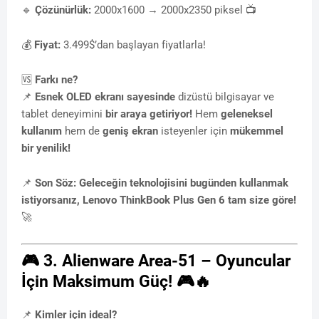
🔹
Çözünürlük:
2000x1600 → 2000x2350 piksel 📺
💰
Fiyat:
3.499$’dan başlayan fiyatlarla!
🆚
Farkı ne?
📌
Esnek OLED ekranı sayesinde
dizüstü bilgisayar ve
tablet deneyimini
bir araya getiriyor!
Hem
geleneksel
kullanım
hem de
geniş ekran
isteyenler için
mükemmel
bir yenilik!
📌
Son Söz:
Geleceğin teknolojisini bugünden kullanmak
istiyorsanız, Lenovo ThinkBook Plus Gen 6 tam size göre!
🚀
🎮
3. Alienware Area-51 – Oyuncular
İçin Maksimum Güç!
🎮🔥
📌
Kimler için ideal?