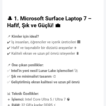
🎩
1. Microsoft Surface Laptop 7 –
Hafif, Şık ve Güçlü!
💼
📌
Kimler için ideal?
✔️ İş insanları, öğrenciler ve içerik üreticileri 🏢
✔️ Hafif ve taşınabilir bir dizüstü arayanlar ✈️
✔️ Kaliteli ekran ve uzun pil ömrü isteyenler 🔋
📌
Öne çıkan yenilikler:
✅
Intel’in yeni nesil Lunar Lake işlemcileri
🚀
✅
Şık ve minimalist tasarım
🎨
✅
Geliştirilmiş ekran kalitesi ve uzun pil ömrü
📊
Teknik Özellikler:
🔹
İşlemci:
Intel Core Ultra 5 / Ultra 7 🧠
🔹
RAM:
32 GB’a kadar DDR5 ⚡