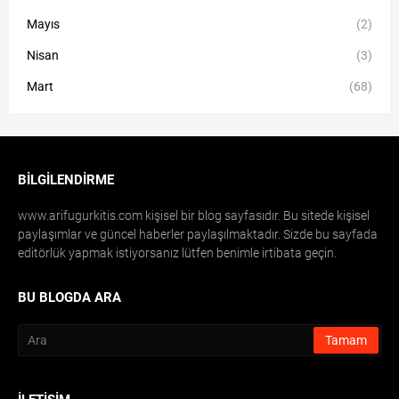
Mayıs
(2)
Nisan
(3)
Mart
(68)
BILGILENDIRME
www.arifugurkitis.com kişisel bir blog sayfasıdır. Bu sitede kişisel
paylaşımlar ve güncel haberler paylaşılmaktadır. Sizde bu sayfada
editörlük yapmak istiyorsanız lütfen benimle irtibata geçin.
BU BLOGDA ARA