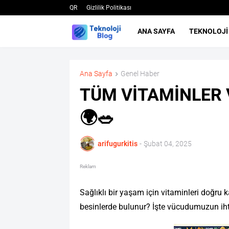
QR
Gizlilik Politikası
ANA SAYFA
TEKNOLOJI
Ana Sayfa
Genel Haber
TÜM VİTAMİNLER 
🌍🥗
arifugurkitis
-
Şubat 04, 2025
Reklam
Sağlıklı bir yaşam için vitaminleri doğru
besinlerde bulunur? İşte vücudumuzun iht