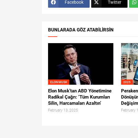
Facebook
Twitter
BUNLARADA GÖZ ATABILIRSIN
ELON MUSK
2025
Elon Musk’tan ABD Yönetimine
Peraken
Radikal Çağrı: ‘Tüm Kurumları
Dönüşüm
Silin, Harcamaları Azaltın’
Değişim
February 13, 2025
February 