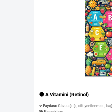
🟠 A Vitamini (Retinol)
✨ Faydası:
Göz sağlığı, cilt yenilenmesi, bağ
🍽 Kaynakları: