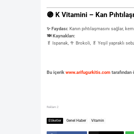
🟣 K Vitamini – Kan Pıhtılaş
✨ Faydası:
Kanın pıhtılaşmasını sağlar, kemik
🍽 Kaynakları:
🥬 Ispanak, 🥦 Brokoli, 🥬 Yeşil yapraklı seb
Bu içerik
www.arifugurkitis.com
tarafından ö
Reklam 2
Etiketler
Genel Haber
Vitamin