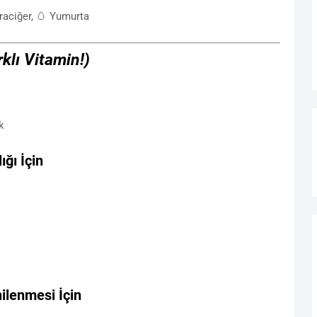
araciğer, 🥚 Yumurta
rklı Vitamin!)
k
ığı İçin
ilenmesi İçin