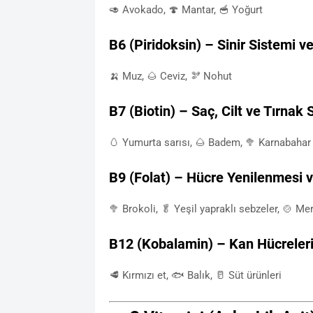
🥑 Avokado, 🍄 Mantar, 🥣 Yoğurt
B6 (Piridoksin) – Sinir Sistemi v
🍌 Muz, 🌰 Ceviz, 🫘 Nohut
B7 (Biotin) – Saç, Cilt ve Tırnak S
🥚 Yumurta sarısı, 🌰 Badem, 🥦 Karnabahar
B9 (Folat) – Hücre Yenilenmesi v
🥦 Brokoli, 🥬 Yeşil yapraklı sebzeler, 🍲 M
B12 (Kobalamin) – Kan Hücreleri 
🥩 Kırmızı et, 🐟 Balık, 🥛 Süt ürünleri