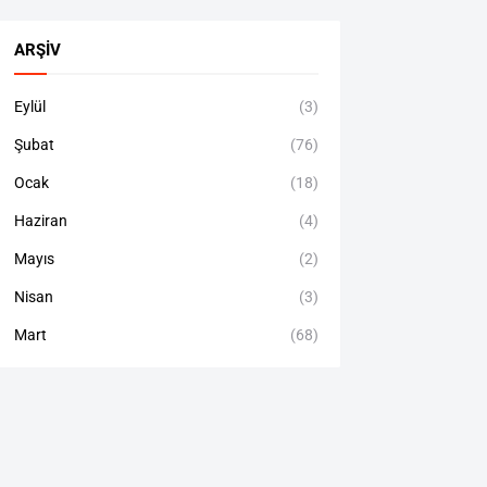
ARŞIV
Eylül
(3)
Şubat
(76)
Ocak
(18)
Haziran
(4)
Mayıs
(2)
Nisan
(3)
Mart
(68)