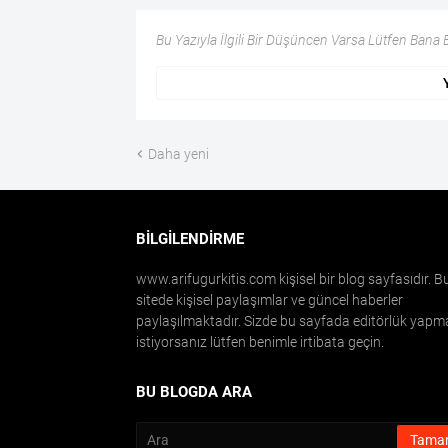
Bu Yazıyla İlgili Bir Düşüncen Varsa Lütfen Bana Bi
Daha yeni
BILGILENDIRME
www.arifugurkitis.com kişisel bir blog sayfasıdır. B
sitede kişisel paylaşımlar ve güncel haberler
paylaşılmaktadır. Sizde bu sayfada editörlük yapm
istiyorsanız lütfen benimle irtibata geçin.
BU BLOGDA ARA