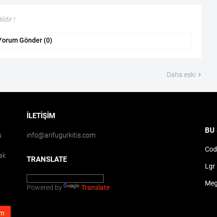
ldir !
Yorum Gönder (0)
Daha eski
İLETIŞIM
BU 
u
info@arifugurkitis.com
Cod
ak
TRANSLATE
Lgr 
Meg
Powered by
Translate