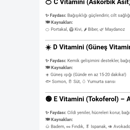
🍊 C Vitamini (Askorbik Asit)
✨ Faydası:
Bağışıklığı güçlendirir, cilt sağlığ
🍽 Kaynakları:
🍊 Portakal, 🥝 Kivi, 🌶 Biber, 🌿 Maydanoz
☀️ D Vitamini (Güneş Vitamin
✨ Faydası:
Kemik gelişimini destekler, bağışı
🍽 Kaynakları:
☀️ Güneş ışığı (Günde en az 15-20 dakika!)
🐟 Somon, 🥛 Süt, 🥚 Yumurta sarısı
🟢 E Vitamini (Tokoferol) – A
✨ Faydası:
Cildi yeniler, hücreleri korur, bağı
🍽 Kaynakları:
🌰 Badem, 🥜 Fındık, 🥬 Ispanak, 🥑 Avokad