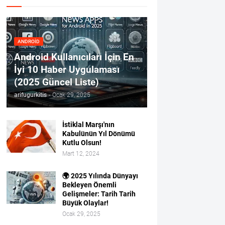
ANDROID
Android Kullanıcıları İçin En
İyi 10 Haber Uygulaması
(2025 Güncel Liste)
arifugurkitis
-
Ocak 29, 2025
İstiklal Marşı'nın
Kabulünün Yıl Dönümü
Kutlu Olsun!
Mart 12, 2024
🌍 2025 Yılında Dünyayı
Bekleyen Önemli
Gelişmeler: Tarih Tarih
Büyük Olaylar!
Ocak 29, 2025