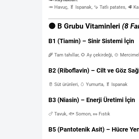
🥕 Havuç, 🥬 Ispanak, 🍠 Tatlı patates, 🥩 K
🟡 B Grubu Vitaminleri
(8 Fa
B1 (Tiamin) – Sinir Sistemi İçin
🌾 Tam tahıllar, 🌻 Ay çekirdeği, 🍲 Mercime
B2 (Riboflavin) – Cilt ve Göz Sağl
🥛 Süt ürünleri, 🥚 Yumurta, 🥬 Ispanak
B3 (Niasin) – Enerji Üretimi İçin
🍗 Tavuk, 🐟 Somon, 🥜 Fıstık
B5 (Pantotenik Asit) – Hücre Yen