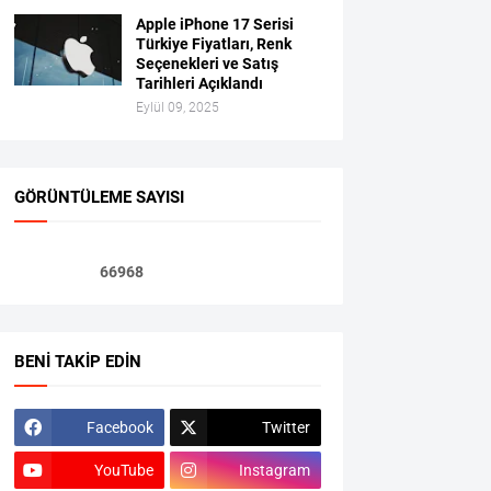
Apple iPhone 17 Serisi
Türkiye Fiyatları, Renk
Seçenekleri ve Satış
Tarihleri Açıklandı
Eylül 09, 2025
GÖRÜNTÜLEME SAYISI
6
6
9
6
8
BENI TAKIP EDIN
Facebook
Twitter
YouTube
Instagram