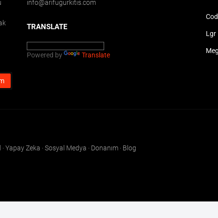
u
info@arifugurkitis.com
Cod
ak
TRANSLATE
Lgr 
Meg
Powered by
Translate
oid · Yapay Zeka · Sosyal Medya · Donanım · Blog