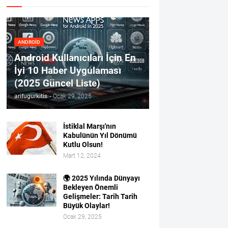
ANDROID
Android Kullanıcıları İçin En
İyi 10 Haber Uygulaması
(2025 Güncel Liste)
arifugurkitis
-
Ocak 29, 2025
İstiklal Marşı'nın
Kabulünün Yıl Dönümü
Kutlu Olsun!
Mart 12, 2024
🌍 2025 Yılında Dünyayı
Bekleyen Önemli
Gelişmeler: Tarih Tarih
Büyük Olaylar!
Ocak 29, 2025