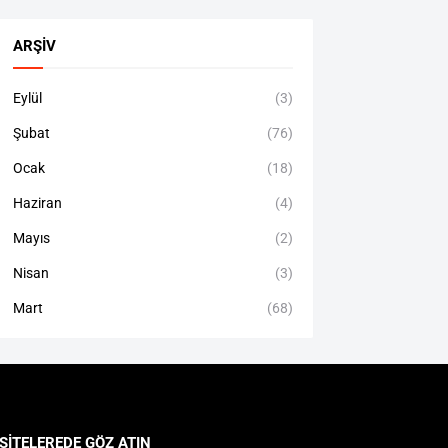
ARŞIV
Eylül
(3)
Şubat
(76)
Ocak
(18)
Haziran
(4)
Mayıs
(2)
Nisan
(3)
Mart
(68)
SITELEREDE GÖZ ATIN