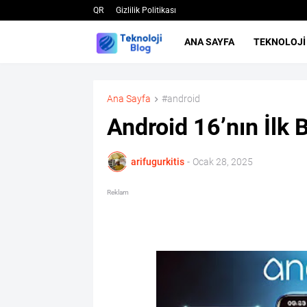
QR
Gizlilik Politikası
ANA SAYFA
TEKNOLOJI
Ana Sayfa
#android
Android 16’nın İlk 
arifugurkitis
-
Ocak 28, 2025
Reklam