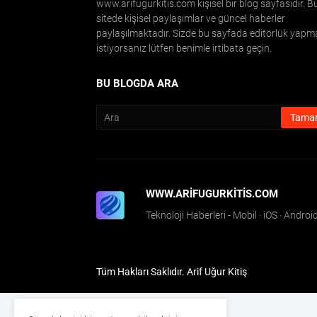
www.arifugurkitis.com kişisel bir blog sayfasıdır. B
sitede kişisel paylaşımlar ve güncel haberler
paylaşılmaktadır. Sizde bu sayfada editörlük yapm
istiyorsanız lütfen benimle irtibata geçin.
BU BLOGDA ARA
WWW.ARIFUGURKITIS.COM
Teknoloji Haberleri - Mobil · iOS · Andr
Tüm Hakları Saklıdır.
Arif Uğur Kitiş