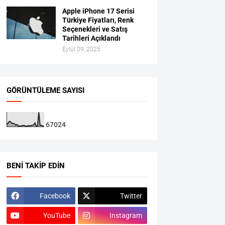
Apple iPhone 17 Serisi
Türkiye Fiyatları, Renk
Seçenekleri ve Satış
Tarihleri Açıklandı
Eylül 09, 2025
GÖRÜNTÜLEME SAYISI
6
7
0
2
4
BENI TAKIP EDIN
Facebook
Twitter
YouTube
Instagram