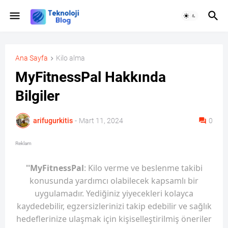
Ana Sayfa
Kilo alma
MyFitnessPal Hakkında
Bilgiler
arifugurkitis
-
Mart 11, 2024
0
Reklam
''MyFitnessPal
: Kilo verme ve beslenme takibi
konusunda yardımcı olabilecek kapsamlı bir
uygulamadır. Yediğiniz yiyecekleri kolayca
kaydedebilir, egzersizlerinizi takip edebilir ve sağlık
hedeflerinize ulaşmak için kişiselleştirilmiş öneriler