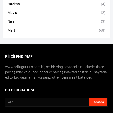
Haziran
(4)
Mayıs
(2)
Nisan
(3)
Mart
(68)
BILGILENDIRME
www.arifugurkitis.com kişisel bir blog sayfasıdır. Bu sitede kişisel
paylaşımlar ve güncel haberler paylaşılmaktadır. Sizde bu sayfada
editörlük yapmak istiyorsanız lütfen benimle irtibata geçin.
BU BLOGDA ARA