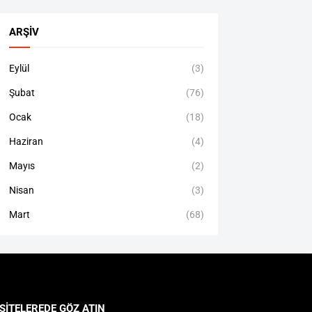
ARŞIV
Eylül
(3)
Şubat
(76)
Ocak
(18)
Haziran
(4)
Mayıs
(2)
Nisan
(3)
Mart
(68)
SITELEREDE GÖZ ATIN