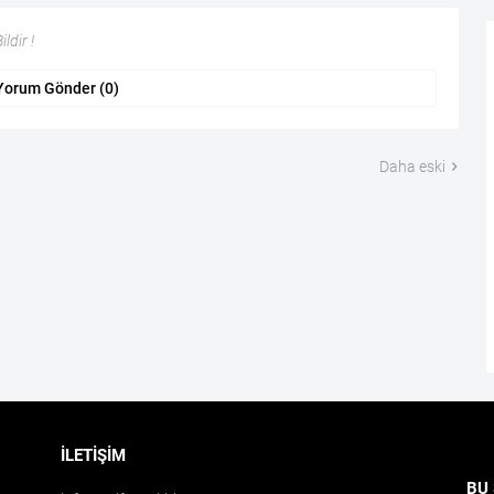
ldir !
Yorum Gönder (0)
Daha eski
İLETIŞIM
BU 