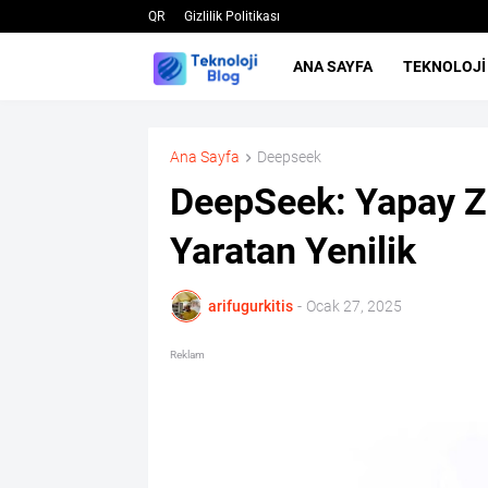
QR
Gizlilik Politikası
ANA SAYFA
TEKNOLOJI
Ana Sayfa
Deepseek
DeepSeek: Yapay Z
Yaratan Yenilik
arifugurkitis
-
Ocak 27, 2025
Reklam