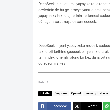
DeepSeek’in bu atılımı, yapay zeka rekabetin
devlerinin de bu gelişmeye yanıt olarak benze
yapay zeka teknolojilerinin ilerlemesi sade
dönüşüm yaratmaya devam edecek.
DeepSeek’in yeni yapay zeka modeli, sadece t
teknoloji tarihine geçecek bir yenilik olarak 
tarihindeki önemli rolünü bir kez daha orta
göreceğimiz kesin.
Reklam 2
Etiketler
Deepseek
OpenAI
Teknoloji Haberleri
Facebook
Twitter