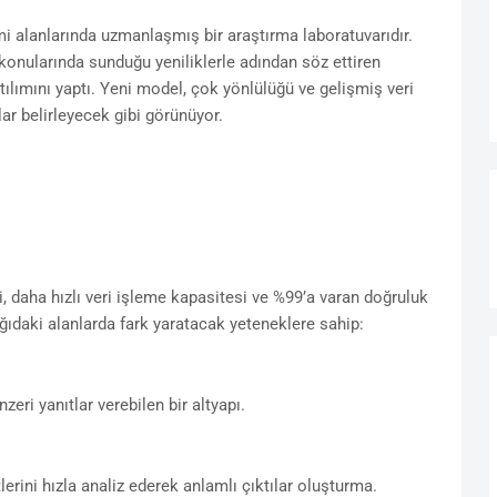
lanlarında uzmanlaşmış bir araştırma laboratuvarıdır.
konularında sunduğu yeniliklerle adından söz ettiren
tılımını yaptı. Yeni model, çok yönlülüğü ve gelişmiş veri
ar belirleyecek gibi görünüyor.
, daha hızlı veri işleme kapasitesi ve %99’a varan doğruluk
ağıdaki alanlarda fark yaratacak yeteneklere sahip:
eri yanıtlar verebilen bir altyapı.
erini hızla analiz ederek anlamlı çıktılar oluşturma.