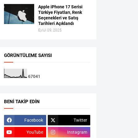
Apple iPhone 17 Serisi
Türkiye Fiyatları, Renk
Seçenekleri ve Satış
Tarihleri Açıklandı
Eylül 09, 2025
GÖRÜNTÜLEME SAYISI
6
7
0
4
1
BENI TAKIP EDIN
Facebook
Twitter
YouTube
Instagram