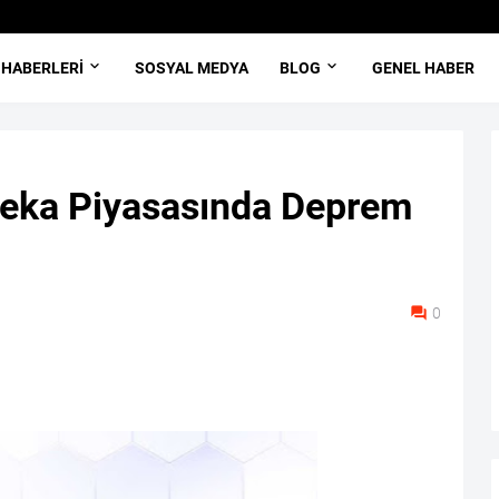
 HABERLERI
SOSYAL MEDYA
BLOG
GENEL HABER
eka Piyasasında Deprem
0