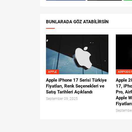
BUNLARADA GÖZ ATABILIRSIN
APPLE
AIRPODS P
Apple iPhone 17 Serisi Türkiye
Apple 2
Fiyatları, Renk Seçenekleri ve
17, iPh
Satış Tarihleri Açıklandı
Pro, Air
Apple W
September 09, 2025
Fiyatları
September