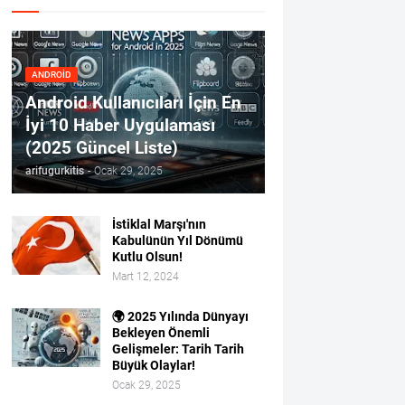
ANDROID
Android Kullanıcıları İçin En
İyi 10 Haber Uygulaması
(2025 Güncel Liste)
arifugurkitis
-
Ocak 29, 2025
İstiklal Marşı'nın
Kabulünün Yıl Dönümü
Kutlu Olsun!
Mart 12, 2024
🌍 2025 Yılında Dünyayı
Bekleyen Önemli
Gelişmeler: Tarih Tarih
Büyük Olaylar!
Ocak 29, 2025