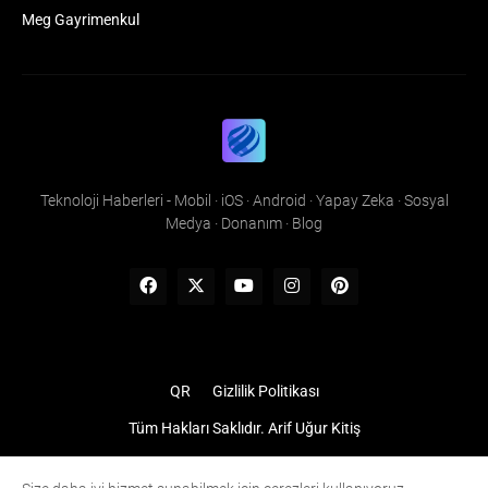
Meg Gayrimenkul
Teknoloji Haberleri - Mobil · iOS · Android · Yapay Zeka · Sosyal
Medya · Donanım · Blog
QR
Gizlilik Politikası
Tüm Hakları Saklıdır.
Arif Uğur Kitiş