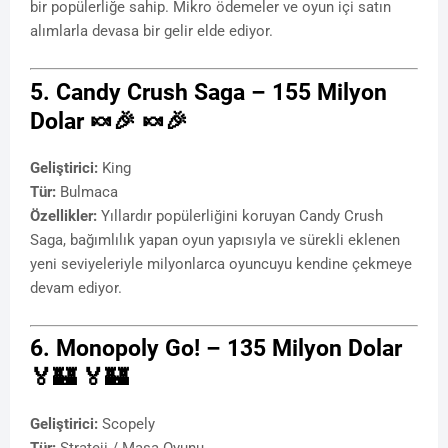
bir popülerliğe sahip. Mikro ödemeler ve oyun içi satın
alımlarla devasa bir gelir elde ediyor.
5.
Candy Crush Saga
– 155 Milyon
Dolar 🍬🎉 🍬🎉
Geliştirici:
King
Tür:
Bulmaca
Özellikler:
Yıllardır popülerliğini koruyan Candy Crush
Saga, bağımlılık yapan oyun yapısıyla ve sürekli eklenen
yeni seviyeleriyle milyonlarca oyuncuyu kendine çekmeye
devam ediyor.
6.
Monopoly Go!
– 135 Milyon Dolar
🏅🏰 🏅🏰
Geliştirici:
Scopely