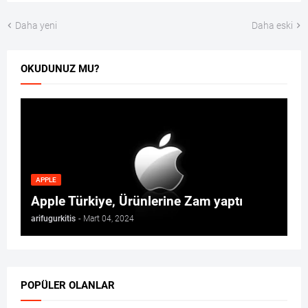
Daha yeni
Daha eski
OKUDUNUZ MU?
APPLE
Apple Türkiye, Ürünlerine Zam yaptı
arifugurkitis
-
Mart 04, 2024
POPÜLER OLANLAR