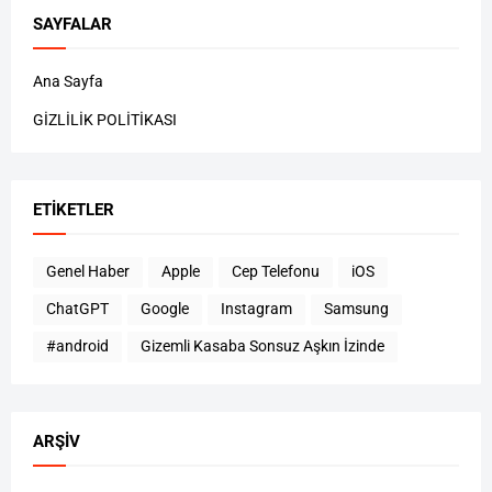
SAYFALAR
Ana Sayfa
GİZLİLİK POLİTİKASI
ETIKETLER
Genel Haber
Apple
Cep Telefonu
iOS
ChatGPT
Google
Instagram
Samsung
#android
Gizemli Kasaba Sonsuz Aşkın İzinde
ARŞIV