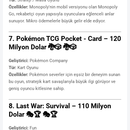
Tür:
Strateji / Masa Oyunu
Özellikler:
Monopoly'nin mobil versiyonu olan Monopoly
Go, rekabetçi oyun yapısıyla oyunculara eğlenceli anlar
sunuyor. Mikro ödemelerle büyük gelir elde ediyor.
7.
Pokémon TCG Pocket - Card
– 120
Milyon Dolar 🐉🎲 🐉🎲
Geliştirici:
Pokémon Company
Tür:
Kart Oyunu
Özellikler:
Pokémon severler için eşsiz bir deneyim sunan
bu oyun, stratejik kart savaşlarıyla büyük ilgi görüyor ve
geniş oyuncu kitlesine sahip.
8.
Last War: Survival
– 110 Milyon
Dolar 🎭🏆 🎭🏆
Geliştirici:
Fun