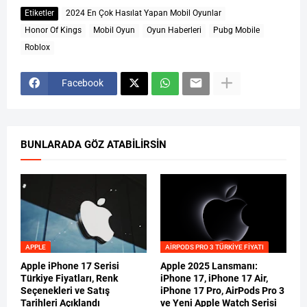
Etiketler
2024 En Çok Hasılat Yapan Mobil Oyunlar
Honor Of Kings
Mobil Oyun
Oyun Haberleri
Pubg Mobile
Roblox
Facebook
BUNLARADA GÖZ ATABILIRSIN
APPLE
AIRPODS PRO 3 TÜRKIYE FIYATI
Apple iPhone 17 Serisi
Apple 2025 Lansmanı:
Türkiye Fiyatları, Renk
iPhone 17, iPhone 17 Air,
Seçenekleri ve Satış
iPhone 17 Pro, AirPods Pro 3
Tarihleri Açıklandı
ve Yeni Apple Watch Serisi